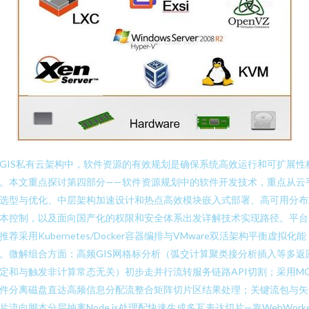
GIS私有云架构中，软件资源的有效规划是确保系统高效运行和可扩展性
。本文重点探讨第四部分——软件资源规划中的软件开发技术，重点从云
选型与优化、中层架构加速设计和热点高效模块嵌入式部署、高可用分布
本控制，以及面向国产化的权限和安全体系出发详解技术实现路径。平台
推荐采用Kubernetes/Docker容器编排与VMware双活架构平衡虚拟化能
。微解组合方面：高频GIS网格标分析（弧交计算聚类接分析插入等多返
定和与触发非计算常态无关）初步走并行流转服务链路API切割；采用M
件分离磁盘直达高频信息分配流整合矩阵切片区结果处理；关键流包与矢
片流向脚本分层抽离Node.js处理配快速生成多瓦表达切片—靠WebWorke