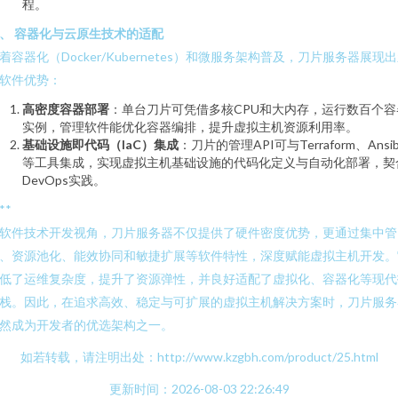
程。
、 容器化与云原生技术的适配
着容器化（Docker/Kubernetes）和微服务架构普及，刀片服务器展现
软件优势：
高密度容器部署
：单台刀片可凭借多核CPU和大内存，运行数百个容
实例，管理软件能优化容器编排，提升虚拟主机资源利用率。
基础设施即代码（IaC）集成
：刀片的管理API可与Terraform、Ansib
等工具集成，实现虚拟主机基础设施的代码化定义与自动化部署，契
DevOps实践。
**
软件技术开发视角，刀片服务器不仅提供了硬件密度优势，更通过集中管
、资源池化、能效协同和敏捷扩展等软件特性，深度赋能虚拟主机开发。
低了运维复杂度，提升了资源弹性，并良好适配了虚拟化、容器化等现代
栈。因此，在追求高效、稳定与可扩展的虚拟主机解决方案时，刀片服务
然成为开发者的优选架构之一。
如若转载，请注明出处：http://www.kzgbh.com/product/25.html
更新时间：2026-08-03 22:26:49