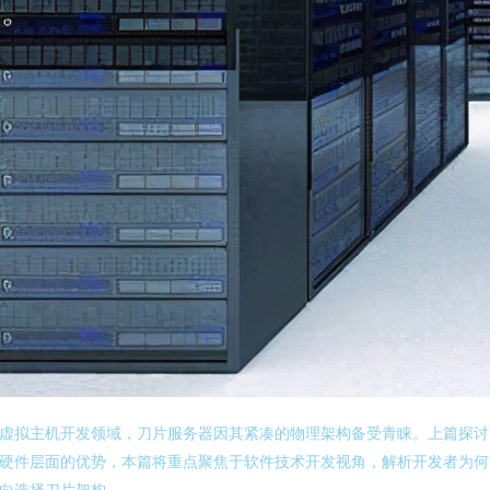
虚拟主机开发领域，刀片服务器因其紧凑的物理架构备受青睐。上篇探讨
硬件层面的优势，本篇将重点聚焦于软件技术开发视角，解析开发者为何
向选择刀片架构。