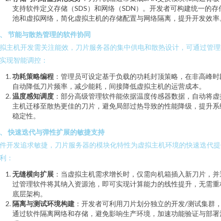
支持软件定义存储（SDS）和网络（SDN）。开发者可构建统一的存
池和虚拟网络，简化虚拟主机的存储配置与网络隔离，提升开发效率
、 节能与散热管理的软件协同
拟主机开发需关注能效，刀片服务器的集中供电和散热设计，可通过管理
实现智能调控：
功耗策略编程
：管理员可设定基于负载的功耗封顶策略，在非高峰时
自动降低刀片频率，减少能耗，间接降低虚拟主机的运营成本。
温度感知调度
：部分高级管理软件能依据温度传感器数据，自动将虚
主机迁移至散热更佳的刀片，避免局部过热导致的性能降级，提升系
稳定性。
、 快速迭代与弹性扩展的敏捷支持
件开发追求敏捷，刀片服务器的模块化特性为虚拟主机环境的快速迭代提
利：
无缝横向扩展
：当虚拟主机需求增长时，仅需向机箱插入新刀片，并
过管理软件将其纳入资源池，即可实现计算能力的线性提升，无需重
底层架构。
隔离与测试环境构建
：开发者可利用刀片划分独立的开发/测试集群
通过软件隔离网络和存储，避免影响生产环境，加速功能验证与部署