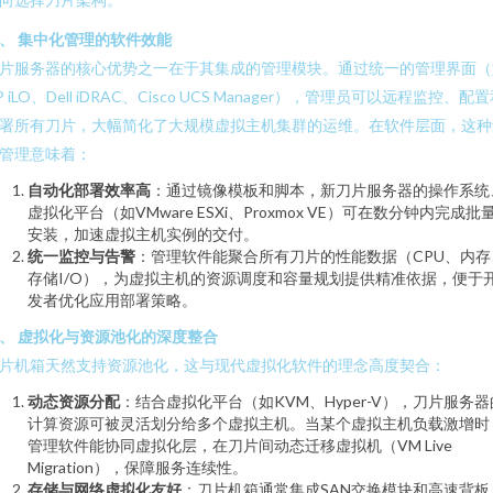
、 集中化管理的软件效能
片服务器的核心优势之一在于其集成的管理模块。通过统一的管理界面（
P iLO、Dell iDRAC、Cisco UCS Manager），管理员可以远程监控、配
署所有刀片，大幅简化了大规模虚拟主机集群的运维。在软件层面，这种
管理意味着：
自动化部署效率高
：通过镜像模板和脚本，新刀片服务器的操作系统
虚拟化平台（如VMware ESXi、Proxmox VE）可在数分钟内完成批
安装，加速虚拟主机实例的交付。
统一监控与告警
：管理软件能聚合所有刀片的性能数据（CPU、内存
存储I/O），为虚拟主机的资源调度和容量规划提供精准依据，便于
发者优化应用部署策略。
、 虚拟化与资源池化的深度整合
片机箱天然支持资源池化，这与现代虚拟化软件的理念高度契合：
动态资源分配
：结合虚拟化平台（如KVM、Hyper-V），刀片服务器
计算资源可被灵活划分给多个虚拟主机。当某个虚拟主机负载激增时
管理软件能协同虚拟化层，在刀片间动态迁移虚拟机（VM Live
Migration），保障服务连续性。
存储与网络虚拟化友好
：刀片机箱通常集成SAN交换模块和高速背板