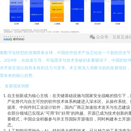
着数字化转型的浪潮席卷全球，中国软件技术产业正站在一个新的历史节
。2024年，在政策引导、市场需求与技术突破的多重驱动下，中国的软
术开发呈现出前所未有的活力与变革。本文将深入洞察当前的发展现状，
望未来的核心趋势。
、 发展现状洞察
自主创新成为核心主线：在关键基础设施与国家安全战略的指引下，
产化替代与自主可控的软件技术体系构建进入深水区。从操作系统、
据库、中间件到工业设计软件，国内厂商正加速技术攻关与生态建设
在部分领域已实现从“可用”到“好用”的跨越。开源已成为技术创新的
要模式，中国企业积极参与并主导国际开源项目，同时构建本土开源
态。
人工智能深度融合：AI，特别是大模型技术，已从独立的工具演变为