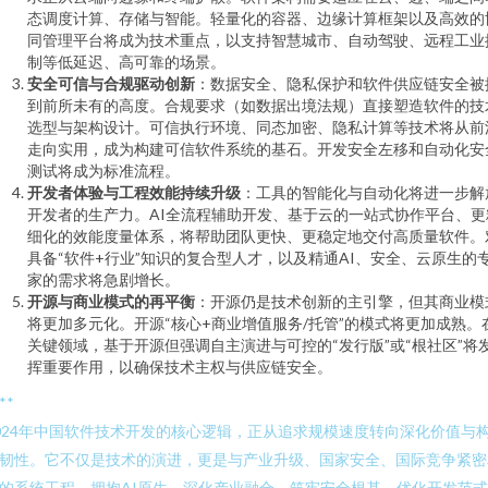
态调度计算、存储与智能。轻量化的容器、边缘计算框架以及高效的
同管理平台将成为技术重点，以支持智慧城市、自动驾驶、远程工业
制等低延迟、高可靠的场景。
安全可信与合规驱动创新
：数据安全、隐私保护和软件供应链安全被
到前所未有的高度。合规要求（如数据出境法规）直接塑造软件的技
选型与架构设计。可信执行环境、同态加密、隐私计算等技术将从前
走向实用，成为构建可信软件系统的基石。开发安全左移和自动化安
测试将成为标准流程。
开发者体验与工程效能持续升级
：工具的智能化与自动化将进一步解
开发者的生产力。AI全流程辅助开发、基于云的一站式协作平台、更
细化的效能度量体系，将帮助团队更快、更稳定地交付高质量软件。
具备“软件+行业”知识的复合型人才，以及精通AI、安全、云原生的
家的需求将急剧增长。
开源与商业模式的再平衡
：开源仍是技术创新的主引擎，但其商业模
将更加多元化。开源“核心+商业增值服务/托管”的模式将更加成熟。
关键领域，基于开源但强调自主演进与可控的“发行版”或“根社区”将
挥重要作用，以确保技术主权与供应链安全。
**
024年中国软件技术开发的核心逻辑，正从追求规模速度转向深化价值与
韧性。它不仅是技术的演进，更是与产业升级、国家安全、国际竞争紧密
的系统工程。拥抱AI原生、深化产业融合、筑牢安全根基、优化开发范