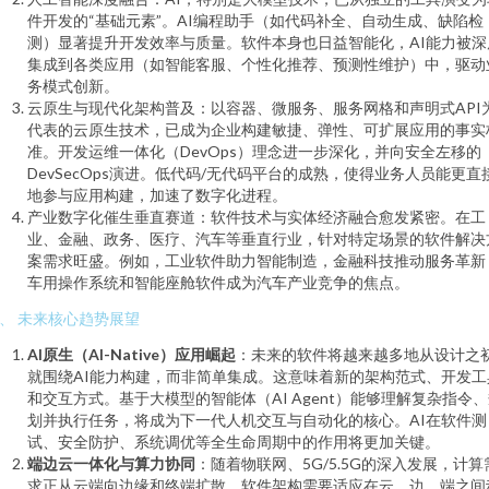
件开发的“基础元素”。AI编程助手（如代码补全、自动生成、缺陷检
测）显著提升开发效率与质量。软件本身也日益智能化，AI能力被深
集成到各类应用（如智能客服、个性化推荐、预测性维护）中，驱动
务模式创新。
云原生与现代化架构普及：以容器、微服务、服务网格和声明式API
代表的云原生技术，已成为企业构建敏捷、弹性、可扩展应用的事实
准。开发运维一体化（DevOps）理念进一步深化，并向安全左移的
DevSecOps演进。低代码/无代码平台的成熟，使得业务人员能更直
地参与应用构建，加速了数字化进程。
产业数字化催生垂直赛道：软件技术与实体经济融合愈发紧密。在工
业、金融、政务、医疗、汽车等垂直行业，针对特定场景的软件解决
案需求旺盛。例如，工业软件助力智能制造，金融科技推动服务革新
车用操作系统和智能座舱软件成为汽车产业竞争的焦点。
、 未来核心趋势展望
AI原生（AI-Native）应用崛起
：未来的软件将越来越多地从设计之
就围绕AI能力构建，而非简单集成。这意味着新的架构范式、开发工
和交互方式。基于大模型的智能体（AI Agent）能够理解复杂指令
划并执行任务，将成为下一代人机交互与自动化的核心。AI在软件测
试、安全防护、系统调优等全生命周期中的作用将更加关键。
端边云一体化与算力协同
：随着物联网、5G/5.5G的深入发展，计算
求正从云端向边缘和终端扩散。软件架构需要适应在云、边、端之间